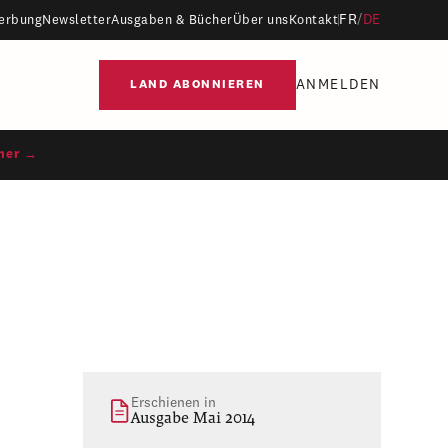
FR
/
DE
erbung
Newsletter
Ausgaben & Bücher
Über uns
Kontakt
ANMELDEN
LAND ABONNIEREN
ner →
Erschienen in
Ausgabe Mai 2014