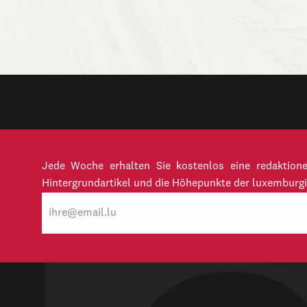
Jede Woche erhalten Sie kostenlos eine redaktion
Hintergrundartikel und die Höhepunkte der luxemburgi
E-
Mail