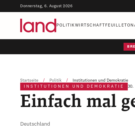
Donnerstag, 6. August 2026
POLITIK
WIRTSCHAFT
FEUILLETON
BR
Startseite
/
Politik
/
Institutionen und Demokratie
INSTITUTIONEN UND DEMOKRATIE
30.
Einfach mal g
Deutschland