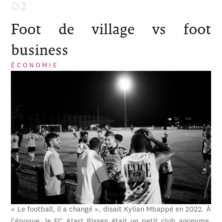
Foot de village vs foot
business
ÉCONOMIE
« Le football, il a changé », disait Kylian Mbappé en 2022. À
l’époque, le FC Atert Bissen était un petit club anonyme,