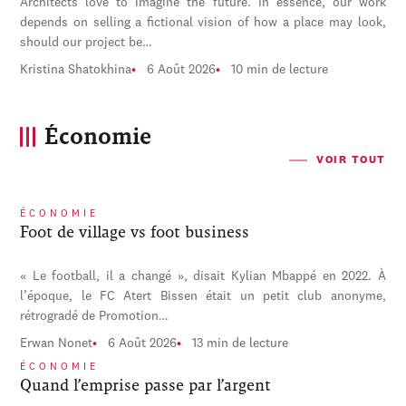
Architects love to imagine the future. In essence, our work
depends on selling a fictional vision of how a place may look,
should our project be…
Kristina Shatokhina
6 Août 2026
10 min de lecture
Économie
VOIR TOUT
ÉCONOMIE
Foot de village vs foot business
« Le football, il a changé », disait Kylian Mbappé en 2022. À
l’époque, le FC Atert Bissen était un petit club anonyme,
rétrogradé de Promotion…
Erwan Nonet
6 Août 2026
13 min de lecture
ÉCONOMIE
Quand l’emprise passe par l’argent