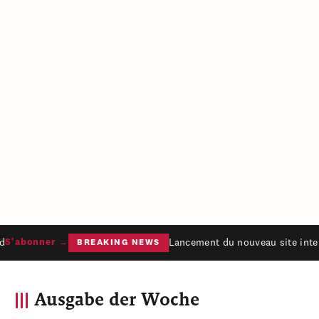
Lancement du nouveau site inter
S'abonner →
BREAKING NEWS
Ausgabe der Woche