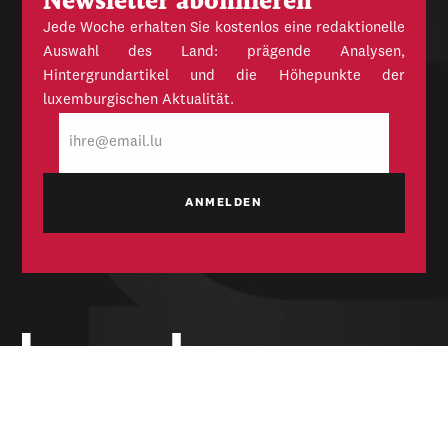
Newsletter abonnieren
Jede Woche erhalten Sie kostenlos eine redaktionelle
Auswahl des Land: prägende Analysen,
Hintergrundartikel und die Höhepunkte der
luxemburgischen Aktualität.
E-
Mail
Unabhängige Wochenzeitung für Politik,
Wirtschaft und Kultur des Großherzogtums