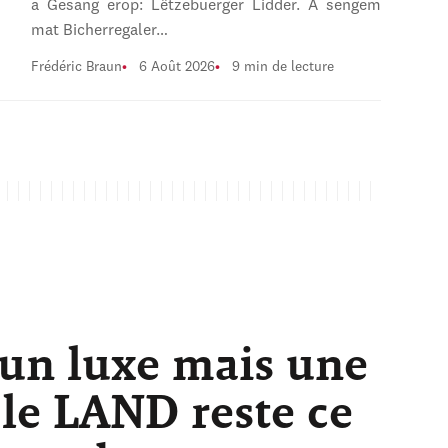
a Gesang erop: Lëtzebuerger Lidder. A sengem
mat Bicherregaler…
Frédéric Braun
6 Août 2026
9 min de lecture
 un luxe mais une
 le LAND reste ce