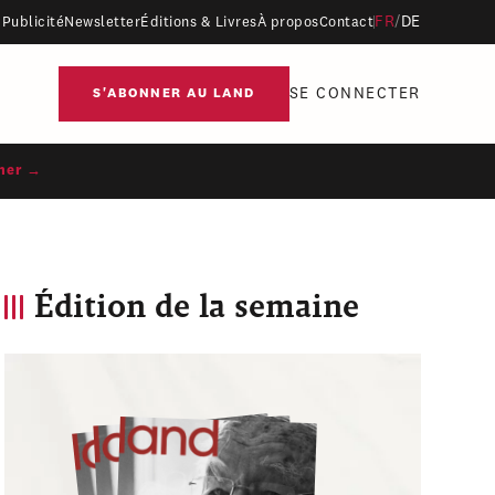
FR
/
DE
Publicité
Newsletter
Éditions & Livres
À propos
Contact
SE CONNECTER
S'ABONNER AU LAND
ner →
Édition de la semaine