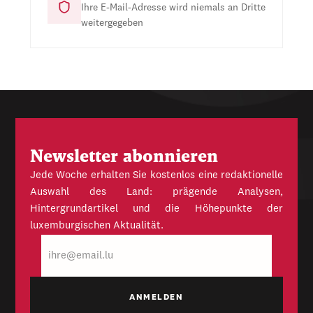
Ihre E-Mail-Adresse wird niemals an Dritte
weitergegeben
Newsletter abonnieren
Jede Woche erhalten Sie kostenlos eine redaktionelle
Auswahl des Land: prägende Analysen,
Hintergrundartikel und die Höhepunkte der
luxemburgischen Aktualität.
E-
Mail