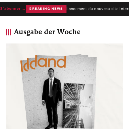
Lancement du nouveau site interne
'abonner →
BREAKING NEWS
Ausgabe der Woche