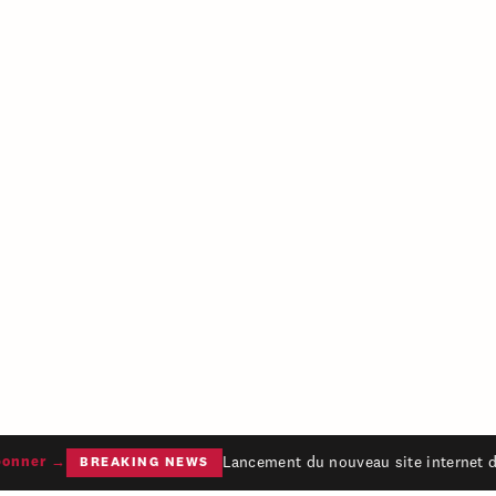
Lancement du nouveau site internet du
nner →
BREAKING NEWS