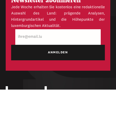
Newsletter abonnieren
Jede Woche erhalten Sie kostenlos eine redaktionelle
Auswahl des Land: prägende Analysen,
Hintergrundartikel und die Höhepunkte der
luxemburgischen Aktualität.
E-
Mail
Unabhängige Wochenzeitung für Politik,
Wirtschaft und Kultur des Großherzogtums