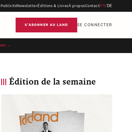
FR
/
DE
Publicité
Newsletter
Éditions & Livres
À propos
Contact
SE CONNECTER
S'ABONNER AU LAND
ner →
Édition de la semaine