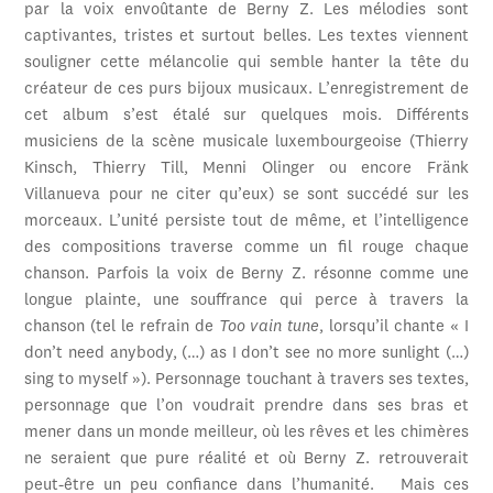
par la voix envoûtante de Berny Z. Les mélodies sont
captivantes, tristes et surtout belles. Les textes viennent
souligner cette mélancolie qui semble hanter la tête du
créateur de ces purs bijoux musicaux. L’enregistrement de
cet album s’est étalé sur quelques mois. Différents
musiciens de la scène musicale luxembourgeoise (Thierry
Kinsch, Thierry Till, Menni Olinger ou encore Fränk
Villanueva pour ne citer qu’eux) se sont succédé sur les
morceaux. L’unité persiste tout de même, et l’intelligence
des compositions traverse comme un fil rouge chaque
chanson. Parfois la voix de Berny Z. résonne comme une
longue plainte, une souffrance qui perce à travers la
chanson (tel le refrain de
Too vain tune
, lorsqu’il chante « I
don’t need anybody, (…) as I don’t see no more sunlight (…)
sing to myself »). Personnage touchant à travers ses textes,
personnage que l’on voudrait prendre dans ses bras et
mener dans un monde meilleur, où les rêves et les chimères
ne seraient que pure réalité et où Berny Z. retrouverait
peut-être un peu confiance dans l’humanité. Mais ces