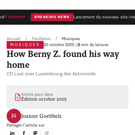
d
Lancement du nouveau site inte
S'abonner →
BREAKING NEWS
Accueil
/
Feuilleton
/
Musiques
MUSIQUES
20 octobre 2005
3 min de lecture
How Berny Z. found his way
home
CD Lost over Luxembourg des Astronoids
Article paru dans
Édition octobre 2005
Joanne Goebbels
JG
Partager l'article sur