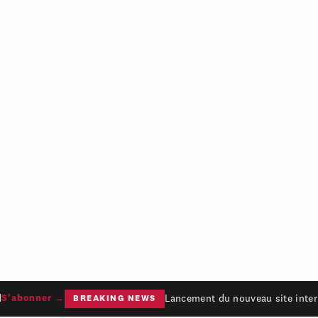
Lancement du nouveau site intern
'abonner →
BREAKING NEWS