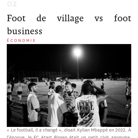
Foot de village vs foot
business
ÉCONOMIE
« Le football, il a changé », disait Kylian Mbappé en 2022. À
l’époque, le FC Atert Bissen était un petit club anonyme,