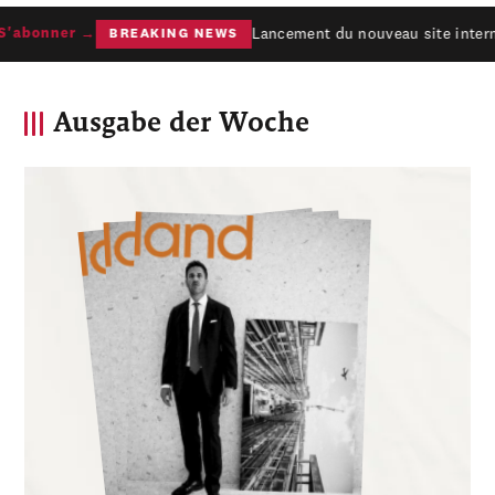
Lancement du nouveau site interne
abonner →
BREAKING NEWS
Ausgabe der Woche