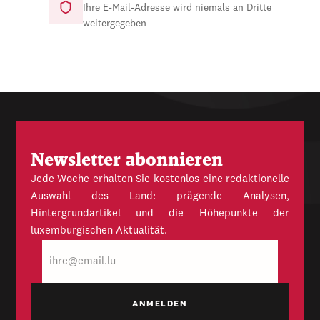
Ihre E-Mail-Adresse wird niemals an Dritte
weitergegeben
Newsletter abonnieren
Jede Woche erhalten Sie kostenlos eine redaktionelle
Auswahl des Land: prägende Analysen,
Hintergrundartikel und die Höhepunkte der
luxemburgischen Aktualität.
E-
Mail