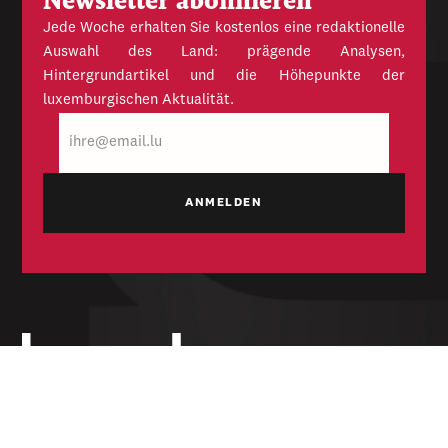
Newsletter abonnieren
Jede Woche erhalten Sie kostenlos eine redaktionelle
Auswahl des Land: prägende Analysen,
Hintergrundartikel und die Höhepunkte der
luxemburgischen Aktualität.
E-
Mail
Unabhängige Wochenzeitung für Politik,
Wirtschaft und Kultur des Großherzogtums