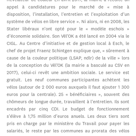
Révélateur de couleur En avril 2017, la mairie a réédité un
appel à candidatures pour le marché de « mise à
disposition, l’installation, l’entretien et l’exploitation d’un
système de vélos en libre service ». Ni alors, ni en 2008, les
Stater libéraux n’ont opté pour le « modèle eschois »
d’économie solidaire. Son Vël’OK a été lancé en 2004 via le
CIGL. Au Centre d’initiative et de gestion local à Esch, le
chef de projet Fraenz Schintgen explique que, « sûrement à
cause de la couleur politique (LSAP, ndlr) de la ville » lors
de la conception du Vël’OK (la mairie a basculé au CSV en
2017), celui-ci revêt une ambition sociale. Le service est
gratuit. Les neuf communes participantes achètent les
vélos (autour de 2 000 euros auxquels il faut ajouter 1 300
euros pour la centrale). 25 « bénéficiaires », souvent des
chômeurs de longue durée, travaillent à l’entretien. Ils sont
encadrés par cinq CDI. Le budget de fonctionnement
s’élève à 1,75 million d’euros anuels. Les deux tiers sont
pris en charge par le ministère du Travail pour payer les
salariés, le reste par les communes au prorata des vélos