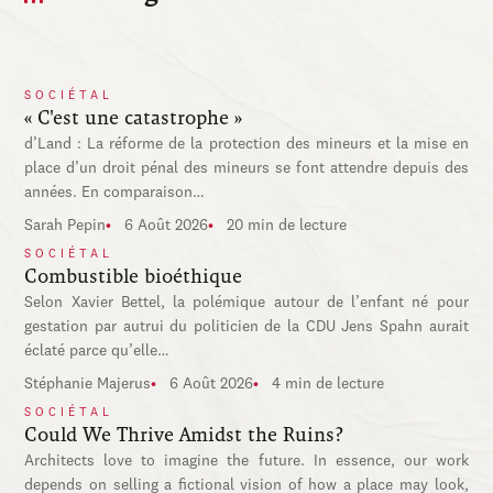
SOCIÉTAL
« C'est une catastrophe »
d’Land : La réforme de la protection des mineurs et la mise en
place d’un droit pénal des mineurs se font attendre depuis des
années. En comparaison…
Sarah Pepin
6 Août 2026
20 min de lecture
SOCIÉTAL
Combustible bioéthique
Selon Xavier Bettel, la polémique autour de l’enfant né pour
gestation par autrui du politicien de la CDU Jens Spahn aurait
éclaté parce qu’elle…
Stéphanie Majerus
6 Août 2026
4 min de lecture
SOCIÉTAL
Could We Thrive Amidst the Ruins?
Architects love to imagine the future. In essence, our work
depends on selling a fictional vision of how a place may look,