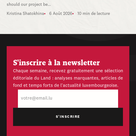
should our project be…
Kristina Shatokhina
6 Août 2026
10 min de lecture
S'inscrire à la newsletter
Chaque semaine, recevez gratuitement une sélection
éditoriale du Land : analyses marquantes, articles de
fond et temps forts de l'actualité luxembourgeoise.
E-
mail