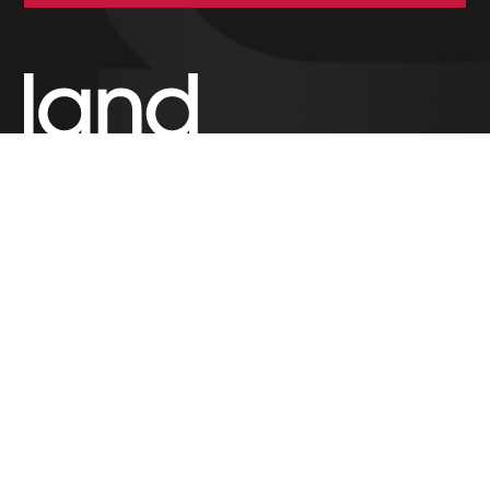
Hebdomadaire indépendant — politique,
économique et culturel du Grand-Duché de
Luxembourg. Fondé en 1954.
RUBRIQUES
Politique
Économie
Feuilleton
Archives
SERVICES