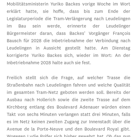
Mobilitätsministerin Yuriko Backes vorige Woche im Wort
erklärt hatte, sie hoffe, dass bis zum Ende der
Legislaturperiode die Tram-Verlängerung nach Leudelingen
im Bau sein werde, erinnerte der Leudelinger
Bürgermeister daran, dass Backes’ Vorgänger François
Bausch für 2028 die Inbetriebnahme der Verbindung nach
Leudelingen in Aussicht gestellt hatte. Am Dienstag
korrigierte Yuriko Backes sich, wieder im Wort: An der
Inbetriebnahme 2028 halte auch sie fest.
Freilich stellt sich die Frage, auf welcher Trasse die
Straßenbahn nach Leudelingen fahren und welche Qualität
im gesamten Tram-Netz geboten werden soll. Bereits der
Ausbau nach Hollerich sowie die zweite Trasse auf dem
Kirchberg entlang des Boulevard Adenauer würden einen
Takt von sechs Minuten verlangen statt drei Minuten, falls
es im Netz keinen zweiten Zugang zur Innenstadt über die
Avenue de la Porte-Neuve und den Boulevard Royal gibt.
Wogegen Lydie Polfer sich bisher gewehrt hat. Ob das nun