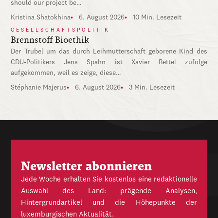
should our project be…
Kristina Shatokhina
6. August 2026
10 Min. Lesezeit
GESELLSCHAFTSPOLITIK
Brennstoff Bioethik
Der Trubel um das durch Leihmutterschaft geborene Kind des
CDU-Politikers Jens Spahn ist Xavier Bettel zufolge
aufgekommen, weil es zeige, diese…
Stéphanie Majerus
6. August 2026
3 Min. Lesezeit
Newsletter abonnieren
Jede Woche erhalten Sie kostenlos eine redaktionelle
Auswahl des Land: prägende Analysen,
Hintergrundartikel und die Höhepunkte der
luxemburgischen Aktualität.