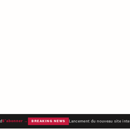
Lancement du nouveau site inter
S'abonner →
BREAKING NEWS