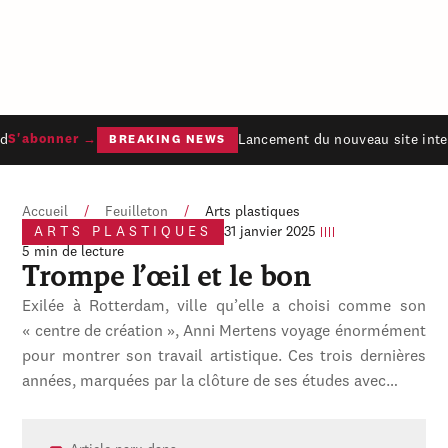
Lancement du nouveau site inter
S'abonner →
BREAKING NEWS
Accueil
/
Feuilleton
/
Arts plastiques
ARTS PLASTIQUES
31 janvier 2025
5 min de lecture
Trompe l’œil et le bon
Exilée à Rotterdam, ville qu’elle a choisi comme son
« centre de création », Anni Mertens voyage énormément
pour montrer son travail artistique. Ces trois dernières
années, marquées par la clôture de ses études avec…