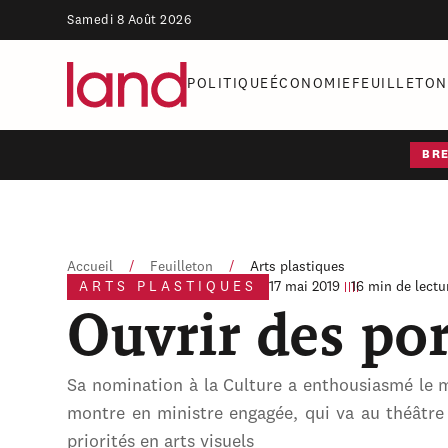
Samedi 8 Août 2026
POLITIQUE
ÉCONOMIE
FEUILLETON
BR
Accueil
/
Feuilleton
/
Arts plastiques
ARTS PLASTIQUES
17 mai 2019
16 min de lectu
Ouvrir des por
Sa nomination à la Culture a enthousiasmé le 
montre en ministre engagée, qui va au théâtre e
priorités en arts visuels