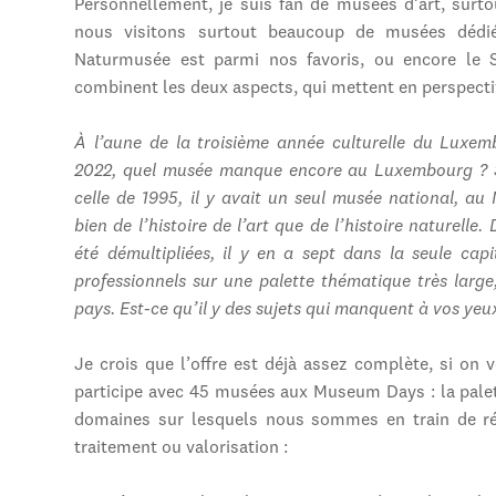
Personnellement, je suis fan de musées d’art, surt
nous visitons surtout beaucoup de musées dédié
Naturmusée est parmi nos favoris, ou encore le Sc
combinent les deux aspects, qui mettent en perspective
À l’aune de la troisième année culturelle du Luxem
2022, quel musée manque encore au Luxembourg ? Sa
celle de 1995, il y avait un seul musée national, au
bien de l’histoire de l’art que de l’histoire naturelle.
été démultipliées, il y en a sept dans la seule ca
professionnels sur une palette thématique très large, 
pays. Est-ce qu’il y des sujets qui manquent à vos yeu
Je crois que l’offre est déjà assez complète, si on
participe avec 45 musées aux Museum Days : la palett
domaines sur lesquels nous sommes en train de réf
traitement ou valorisation :