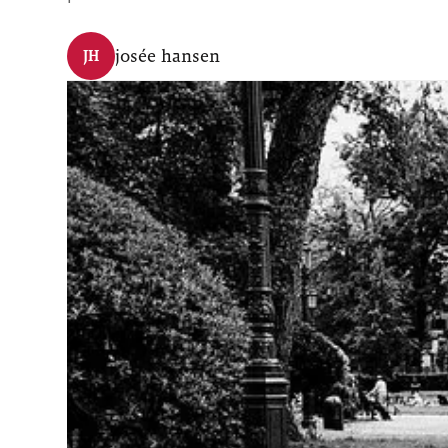
josée hansen
JH