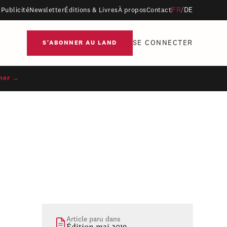
FR
/
DE
Publicité
Newsletter
Éditions & Livres
À propos
Contact
SE CONNECTER
S'ABONNER AU LAND
ner →
Article paru dans