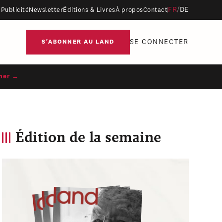
FR
/
DE
Publicité
Newsletter
Éditions & Livres
À propos
Contact
SE CONNECTER
S'ABONNER AU LAND
ner →
Édition de la semaine