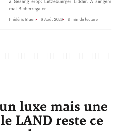
a Gesang erop: Lëtzebuerger Lidder. A sengem
mat Bicherregaler…
Frédéric Braun
6 Août 2026
9 min de lecture
 un luxe mais une
 le LAND reste ce