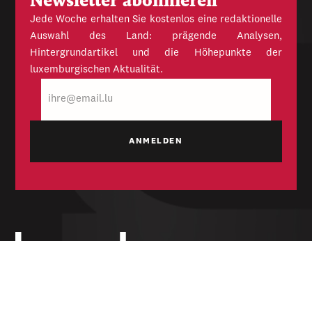
Newsletter abonnieren
Jede Woche erhalten Sie kostenlos eine redaktionelle
Auswahl des Land: prägende Analysen,
Hintergrundartikel und die Höhepunkte der
luxemburgischen Aktualität.
E-
Mail
Unabhängige Wochenzeitung für Politik,
Wirtschaft und Kultur des Großherzogtums