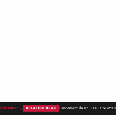
Lancement du nouveau site interne
'abonner →
BREAKING NEWS