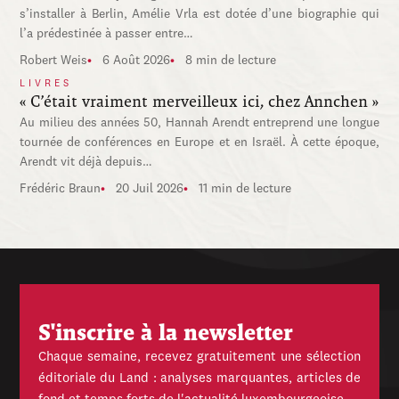
s’installer à Berlin, Amélie Vrla est dotée d’une biographie qui
l’a prédestinée à passer entre…
Robert Weis
6 Août 2026
8 min de lecture
LIVRES
« C’était vraiment merveilleux ici, chez Annchen »
Au milieu des années 50, Hannah Arendt entreprend une longue
tournée de conférences en Europe et en Israël. À cette époque,
Arendt vit déjà depuis…
Frédéric Braun
20 Juil 2026
11 min de lecture
S'inscrire à la newsletter
Chaque semaine, recevez gratuitement une sélection
éditoriale du Land : analyses marquantes, articles de