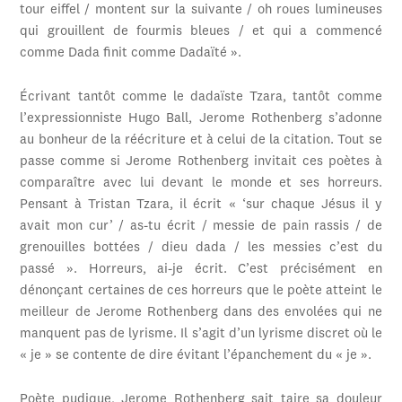
tour eiffel / montent sur la suivante / oh roues lumineuses
qui grouillent de fourmis bleues / et qui a commencé
comme Dada finit comme Dadaïté ».
Écrivant tantôt comme le dadaïste Tzara, tantôt comme
l’expressionniste Hugo Ball, Jerome Rothenberg s’adonne
au bonheur de la réécriture et à celui de la citation. Tout se
passe comme si Jerome Rothenberg invitait ces poètes à
comparaître avec lui devant le monde et ses horreurs.
Pensant à Tristan Tzara, il écrit « ‘sur chaque Jésus il y
avait mon cur’ / as-tu écrit / messie de pain rassis / de
grenouilles bottées / dieu dada / les messies c’est du
passé ». Horreurs, ai-je écrit. C’est précisément en
dénonçant certaines de ces horreurs que le poète atteint le
meilleur de Jerome Rothenberg dans des envolées qui ne
manquent pas de lyrisme. Il s’agit d’un lyrisme discret où le
« je » se contente de dire évitant l’épanchement du « je ».
Poète pudique, Jerome Rothenberg sait taire sa douleur