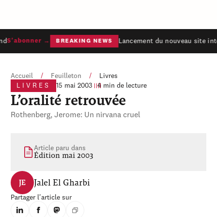
nd
Lancement du nouveau site inte
S'abonner →
BREAKING NEWS
Accueil
/
Feuilleton
/
Livres
LIVRES
15 mai 2003
4 min de lecture
L’oralité retrouvée
Rothenberg, Jerome: Un nirvana cruel
Article paru dans
Édition mai 2003
Jalel El Gharbi
JE
Partager l'article sur