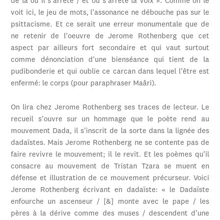
de là où il s’arrête / et où s’arrête la voix ». Comme on le
voit ici, le jeu de mots, l’assonance ne débouche pas sur le
psittacisme. Et ce serait une erreur monumentale que de
ne retenir de l’oeuvre de Jerome Rothenberg que cet
aspect par ailleurs fort secondaire et qui vaut surtout
comme dénonciation d’une bienséance qui tient de la
pudibonderie et qui oublie ce carcan dans lequel l’être est
enfermé: le corps (pour paraphraser Maâri).
On lira chez Jerome Rothenberg ses traces de lecteur. Le
recueil s’ouvre sur un hommage que le poète rend au
mouvement Dada, il s’inscrit de la sorte dans la lignée des
dadaïstes. Mais Jerome Rothenberg ne se contente pas de
faire revivre le mouvement; il le revit. Et les poèmes qu’il
consacre au mouvement de Tristan Tzara se muent en
défense et illustration de ce mouvement précurseur. Voici
Jerome Rothenberg écrivant en dadaïste: « le Dadaïste
enfourche un ascenseur / [&] monte avec le pape / les
pères à la dérive comme des muses / descendent d’une