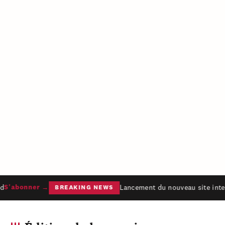
Lancement du nouveau site inter
S'abonner →
BREAKING NEWS