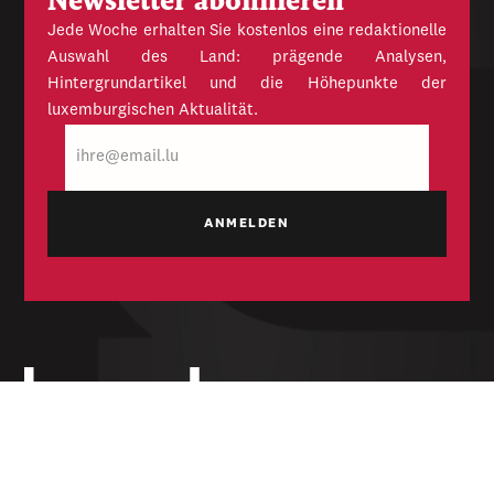
Newsletter abonnieren
Jede Woche erhalten Sie kostenlos eine redaktionelle
Auswahl des Land: prägende Analysen,
Hintergrundartikel und die Höhepunkte der
luxemburgischen Aktualität.
E-
Mail
Unabhängige Wochenzeitung für Politik,
Wirtschaft und Kultur des Großherzogtums