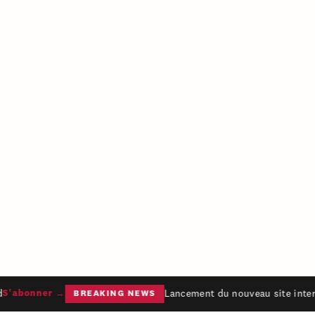
Lancement du nouveau site intern
'abonner →
BREAKING NEWS