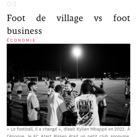
Foot de village vs foot
business
ÉCONOMIE
« Le football, il a changé », disait Kylian Mbappé en 2022. À
l’époque, le FC Atert Bissen était un petit club anonyme,