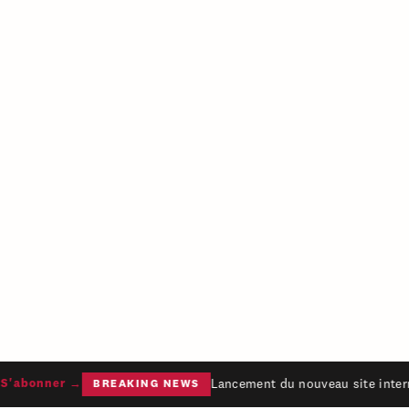
Lancement du nouveau site intern
'abonner →
BREAKING NEWS