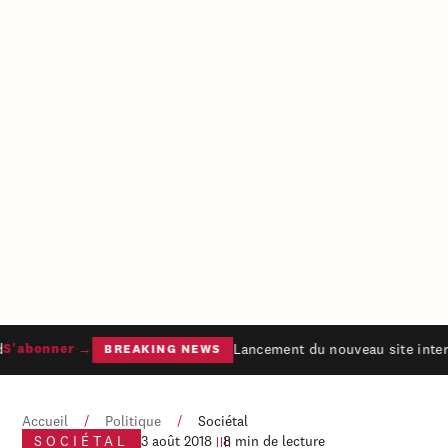
Lancement du nouveau site intern
S'abonner →
BREAKING NEWS
Accueil
/
Politique
/
Sociétal
SOCIÉTAL
3 août 2018
8 min de lecture