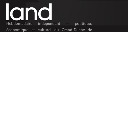
Hebdomadaire indépendant — politique,
économique et culturel du Grand-Duché de
Luxembourg. Fondé en 1954.
RUBRIQUES
Politique
Économie
Feuilleton
Archives
SERVICES
S’abonner
Publicité