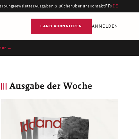
FR
/
DE
erbung
Newsletter
Ausgaben & Bücher
Über uns
Kontakt
ANMELDEN
LAND ABONNIEREN
ner →
Ausgabe der Woche