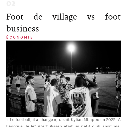
Foot de village vs foot
business
ÉCONOMIE
« Le football, il a changé », disait Kylian Mbappé en 2022. À
l’époque, le FC Atert Bissen était un petit club anonyme,