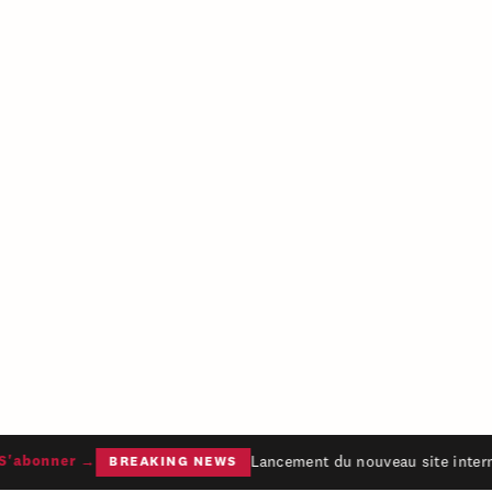
Lancement du nouveau site interne
'abonner →
BREAKING NEWS