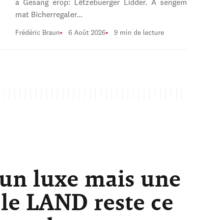
a Gesang erop: Lëtzebuerger Lidder. A sengem
mat Bicherregaler…
Frédéric Braun
6 Août 2026
9 min de lecture
 un luxe mais une
 le LAND reste ce