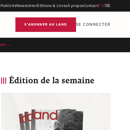
FR
/
DE
Publicité
Newsletter
Éditions & Livres
À propos
Contact
SE CONNECTER
S'ABONNER AU LAND
ner →
Édition de la semaine