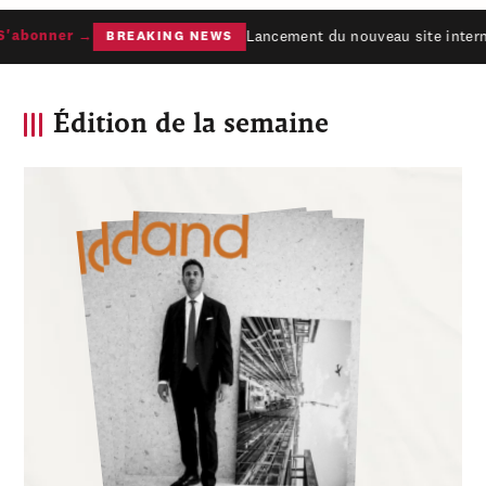
Lancement du nouveau site interne
abonner →
BREAKING NEWS
Édition de la semaine