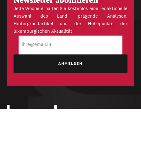
Newsletter abonnieren
Jede Woche erhalten Sie kostenlos eine redaktionelle
Auswahl des Land: prägende Analysen,
Hintergrundartikel und die Höhepunkte der
luxemburgischen Aktualität.
E-
Mail
Unabhängige Wochenzeitung für Politik,
Wirtschaft und Kultur des Großherzogtums