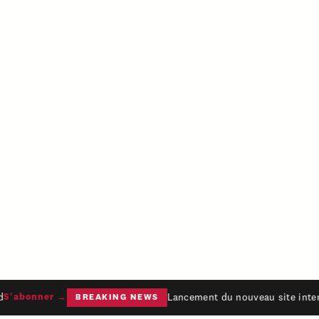
Lancement du nouveau site intern
S'abonner →
BREAKING NEWS