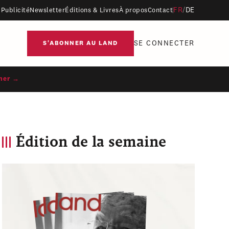
FR
/
DE
Publicité
Newsletter
Éditions & Livres
À propos
Contact
SE CONNECTER
S'ABONNER AU LAND
ner →
Édition de la semaine