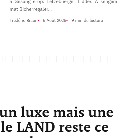
a Gesang erop: Lëtzebuerger Lidder. A sengem
mat Bicherregaler…
Frédéric Braun
6 Août 2026
9 min de lecture
 un luxe mais une
 le LAND reste ce