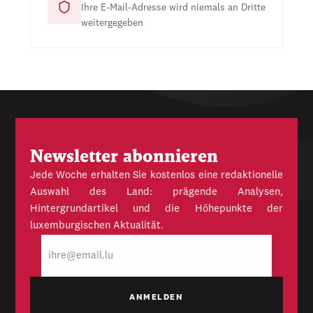
Ihre E-Mail-Adresse wird niemals an Dritte
weitergegeben
Newsletter abonnieren
Jede Woche erhalten Sie kostenlos eine redaktionelle
Auswahl des Land: prägende Analysen,
Hintergrundartikel und die Höhepunkte der
luxemburgischen Aktualität.
E-
Mail