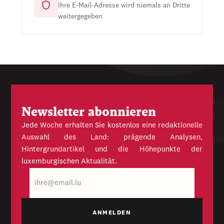
Ihre E-Mail-Adresse wird niemals an Dritte
weitergegeben
Newsletter abonnieren
Jede Woche erhalten Sie kostenlos eine redaktionelle
Auswahl des Land: prägende Analysen,
Hintergrundartikel und die Höhepunkte der
luxemburgischen Aktualität.
E-
Mail