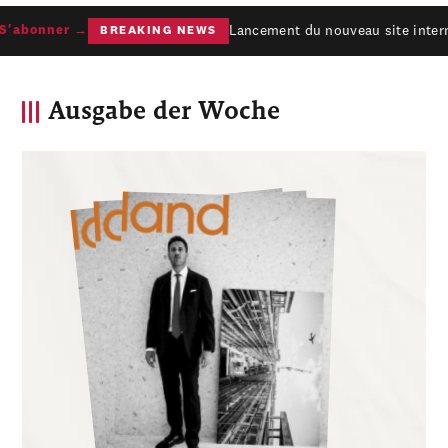
Lancement du nouveau site interne
'abonner →
BREAKING NEWS
Ausgabe der Woche