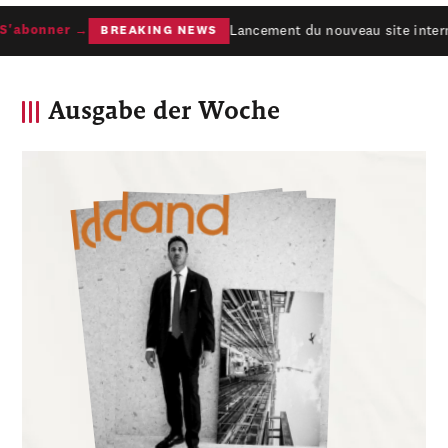
Lancement du nouveau site interne
'abonner →
BREAKING NEWS
Ausgabe der Woche