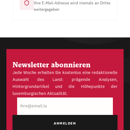
Ihre E-Mail-Adresse wird niemals an Dritte
weitergegeben
Newsletter abonnieren
Jede Woche erhalten Sie kostenlos eine redaktionelle
Auswahl des Land: prägende Analysen,
Hintergrundartikel und die Höhepunkte der
luxemburgischen Aktualität.
E-
Mail