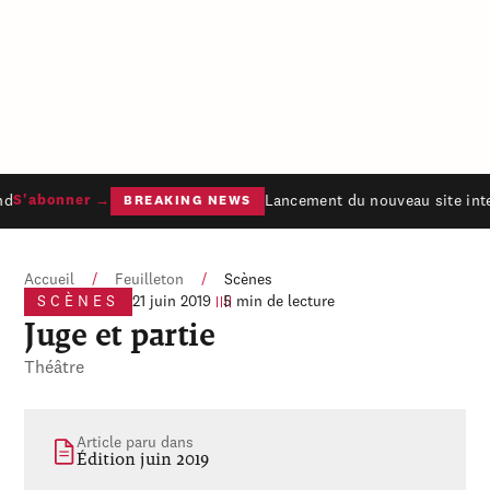
d
Lancement du nouveau site inte
S'abonner →
BREAKING NEWS
Accueil
/
Feuilleton
/
Scènes
SCÈNES
21 juin 2019
5 min de lecture
Juge et partie
Théâtre
Article paru dans
Édition juin 2019