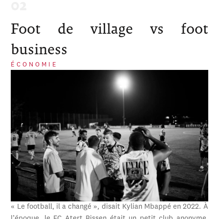
Foot de village vs foot
business
ÉCONOMIE
« Le football, il a changé », disait Kylian Mbappé en 2022. À
l’époque, le FC Atert Bissen était un petit club anonyme,