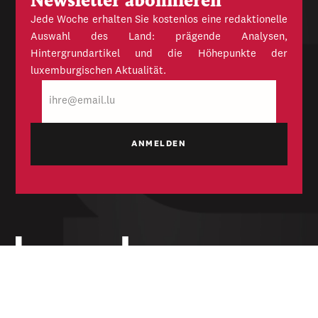
Newsletter abonnieren
Jede Woche erhalten Sie kostenlos eine redaktionelle
Auswahl des Land: prägende Analysen,
Hintergrundartikel und die Höhepunkte der
luxemburgischen Aktualität.
E-
Mail
Unabhängige Wochenzeitung für Politik,
Wirtschaft und Kultur des Großherzogtums