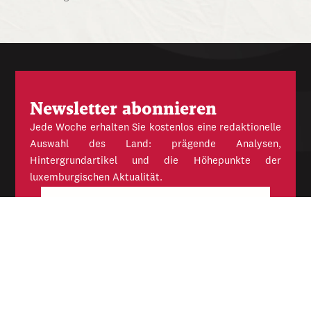
Newsletter abonnieren
Jede Woche erhalten Sie kostenlos eine redaktionelle
Auswahl des Land: prägende Analysen,
Hintergrundartikel und die Höhepunkte der
luxemburgischen Aktualität.
E-
Mail