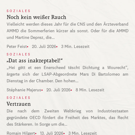
SOZIALES
Noch kein weißer Rauch
Vielleicht werden dieses Jahr für die CNS und den Ärzteverband
AMMD die Sommerferien kürzer als sonst. Oder für die AMMD
und Martine Deprez, die…
Peter Feist
20. Juli 2026
3 Min. Lesezeit
SOZIALES
„Dat ass inakzeptabel!“
„Hei gëtt et een Enerscheed tëscht Dichtung a Wourecht“,
ärgerte sich der LSAP-Abgeordnete Mars Di Bartolomeo am
Dienstag in der Chamber. Den hohen…
Stéphanie Majerus
20. Juli 2026
8 Min. Lesezeit
SOZIALES
Vertrauen
Die nach dem Zweiten Weltkrieg von Industriestaaten
gegründete OECD fördert die Freiheit des Marktes, das Recht
des Stärkeren. In Sorge um die…
Romain Hilgert
13. Juli 2026
3 Min. Lesezeit