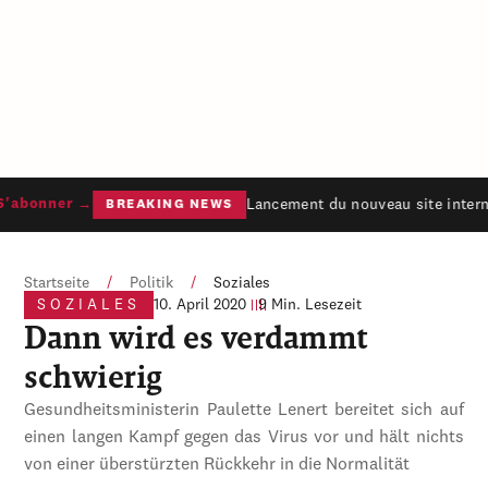
Lancement du nouveau site internet
abonner →
BREAKING NEWS
Startseite
/
Politik
/
Soziales
SOZIALES
10. April 2020
9 Min. Lesezeit
Dann wird es verdammt
schwierig
Gesundheitsministerin Paulette Lenert bereitet sich auf
einen langen Kampf gegen das Virus vor und hält nichts
von einer überstürzten Rückkehr in die Normalität