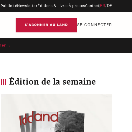
FR
/
DE
Publicité
Newsletter
Éditions & Livres
À propos
Contact
SE CONNECTER
S'ABONNER AU LAND
ner →
Édition de la semaine