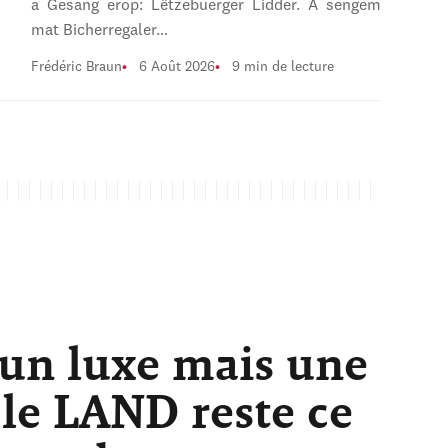
a Gesang erop: Lëtzebuerger Lidder. A sengem
mat Bicherregaler…
Frédéric Braun
6 Août 2026
9 min de lecture
 un luxe mais une
 le LAND reste ce