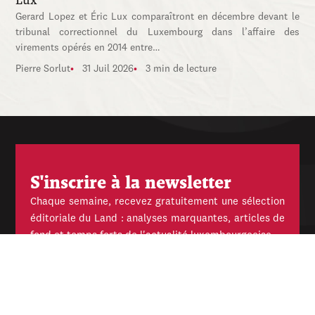
Gerard Lopez et Éric Lux comparaîtront en décembre devant le
tribunal correctionnel du Luxembourg dans l’affaire des
virements opérés en 2014 entre…
Pierre Sorlut
31 Juil 2026
3 min de lecture
S'inscrire à la newsletter
Chaque semaine, recevez gratuitement une sélection
éditoriale du Land : analyses marquantes, articles de
fond et temps forts de l'actualité luxembourgeoise.
E-
mail