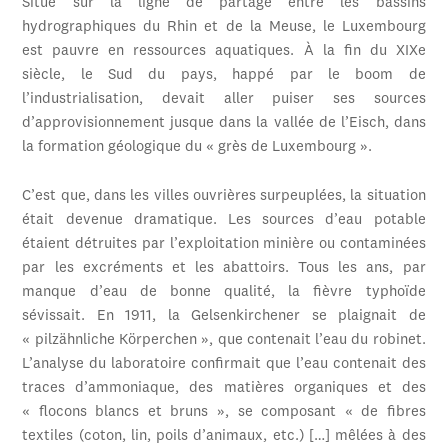
Situé sur la ligne de partage entre les bassins
hydrographiques du Rhin et de la Meuse, le Luxembourg
est pauvre en ressources aquatiques. À la fin du XIXe
siècle, le Sud du pays, happé par le boom de
l’industrialisation, devait aller puiser ses sources
d’approvisionnement jusque dans la vallée de l’Eisch, dans
la formation géologique du « grès de Luxembourg ».
C’est que, dans les villes ouvrières surpeuplées, la situation
était devenue dramatique. Les sources d’eau potable
étaient détruites par l’exploitation minière ou contaminées
par les excréments et les abattoirs. Tous les ans, par
manque d’eau de bonne qualité, la fièvre typhoïde
sévissait. En 1911, la Gelsenkirchener se plaignait de
« pilzähnliche Körperchen », que contenait l’eau du robinet.
L’analyse du laboratoire confirmait que l’eau contenait des
traces d’ammoniaque, des matières organiques et des
« flocons blancs et bruns », se composant « de fibres
textiles (coton, lin, poils d’animaux, etc.) […] mêlées à des