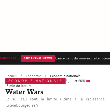
Lancement du nouveau site internet
abonner →
BREAKING NEWS
Accueil
/
Économie
/
Économie nationale
ÉCONOMIE NATIONALE
5 juillet 2019
13 min de lecture
Water Wars
Et si l’eau était la limite ultime à la croissance
luxembourgeoise ?