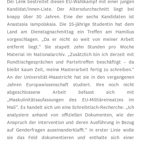
Déi Lénk bestreitet diesen EU-Wahlkampf mit einer jungen
Kandidat/innen-Liste. Der Altersdurchschnitt liegt bei
knapp über 30 Jahren. Eine der sechs Kandidaten ist
Anastasia Iampolskaia. Die 25-jährige Studentin hat dem
Land am Dienstagnachmittag ein Treffen am Hamilius
vorgeschlagen. „Da er nicht so weit von meiner Arbeit
entfernt liegt.“ Sie stapelt zehn Stunden pro Woche
Material im Nationalarchiv. „Zusätzlich bin ich derzeit mit
Rundtischgesprächen und Parteitreffen beschäftigt – da
bleibt kaum Zeit, meine Masterarbeit fertig zu schreiben.“
An der Universität-Maastricht hat sie in den vergangenen
Jahren Europawissenschaft studiert. Ihre noch nicht
abgeschlossene Arbeit befasst sich mit
„Maskulinitätsaufassungen des EU-Militäreinsatzes im
Mali“. Es handelt sich um eine Schreibtisch-Recherche: „Ich
analysiere anhand von offiziellen Dokumenten, wie der
Anspruch der Intervention und deren Ausführung in Bezug
auf Genderfragen auseinanderklafft.“ In erster Linie wolle
sie das Feld dokumentieren und enthalte sich einer