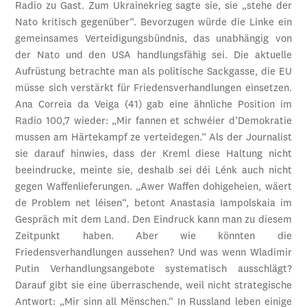
Radio zu Gast. Zum Ukrainekrieg sagte sie, sie „stehe der
Nato kritisch gegenüber“. Bevorzugen würde die Linke ein
gemeinsames Verteidigungsbündnis, das unabhängig von
der Nato und den USA handlungsfähig sei. Die aktuelle
Aufrüstung betrachte man als politische Sackgasse, die EU
müsse sich verstärkt für Friedensverhandlungen einsetzen.
Ana Correia da Veiga (41) gab eine ähnliche Position im
Radio 100,7 wieder: „Mir fannen et schwéier d’Demokratie
mussen am Härtekampf ze verteidegen.“ Als der Journalist
sie darauf hinwies, dass der Kreml diese Haltung nicht
beeindrucke, meinte sie, deshalb sei déi Lénk auch nicht
gegen Waffenlieferungen. „Awer Waffen dohigeheien, wäert
de Problem net léisen“, betont Anastasia Iampolskaia im
Gespräch mit dem Land. Den Eindruck kann man zu diesem
Zeitpunkt haben. Aber wie könnten die
Friedensverhandlungen aussehen? Und was wenn Wladimir
Putin Verhandlungsangebote systematisch ausschlägt?
Darauf gibt sie eine überraschende, weil nicht strategische
Antwort: „Mir sinn all Mënschen.“ In Russland leben einige