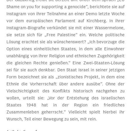
Der Gazakrieg treibt sie derzeit um: Unter dem Spruch „EU
Shame on you for supporting a genocide“, berichtete sie auf
Instagram von ihrer Teilnahme an einer Demo letzte Woche
vor dem europäischen Parlament auf Kirchberg. In ihrer
Instagram-Biografie verkündet sie mit einer Wassermelone,
sie setze sich für „Free Palestine“ ein. Welche politische
Lösung erachtet sie als wünschenswert? „Ich bevorzuge die
Option eines einheitlichen Staates, in dem alle Einwohner
unabhängig von ihrer Religion und ethnischen Zugehörigkeit
die gleichen Rechte genießen.“ Eine Zwei-Staaten-Lösung
sei für sie auch denkbar. Den Staat Israel in seiner jetzigen
Form bezeichnet sie als „zionistisches Projekt, in dem eine
Ethnie die Vorherrschaft über andere ausübe“. Ohne der
Vielschichtigkeit des Konflikts historisch nachgehen zu
wollen, urteilt sie: „Vor der Entstehung des israelischen
Staates 1948 hat in der Region ein friedliches
Zusammenleben geherrscht.“ Vielleicht spielt hierbei ihr
Wunsch, Teil einer Bewegung zu sein, mit rein.