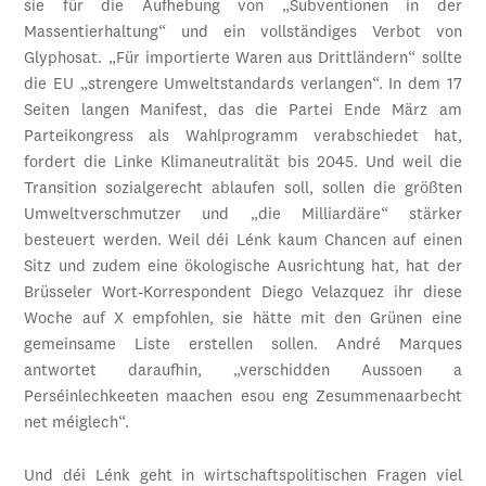
sie für die Aufhebung von „Subventionen in der
Massentierhaltung“ und ein vollständiges Verbot von
Glyphosat. „Für importierte Waren aus Drittländern“ sollte
die EU „strengere Umweltstandards verlangen“. In dem 17
Seiten langen Manifest, das die Partei Ende März am
Parteikongress als Wahlprogramm verabschiedet hat,
fordert die Linke Klimaneutralität bis 2045. Und weil die
Transition sozialgerecht ablaufen soll, sollen die größten
Umweltverschmutzer und „die Milliardäre“ stärker
besteuert werden. Weil déi Lénk kaum Chancen auf einen
Sitz und zudem eine ökologische Ausrichtung hat, hat der
Brüsseler Wort-Korrespondent Diego Velazquez ihr diese
Woche auf X empfohlen, sie hätte mit den Grünen eine
gemeinsame Liste erstellen sollen. André Marques
antwortet daraufhin, „verschidden Aussoen a
Perséinlechkeeten maachen esou eng Zesummenaarbecht
net méiglech“.
Und déi Lénk geht in wirtschaftspolitischen Fragen viel