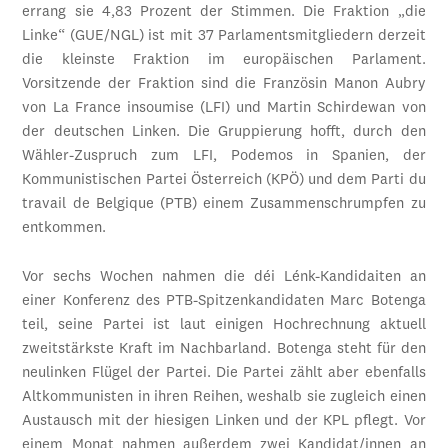
errang sie 4,83 Prozent der Stimmen. Die Fraktion „die
Linke“ (GUE/NGL) ist mit 37 Parlamentsmitgliedern derzeit
die kleinste Fraktion im europäischen Parlament.
Vorsitzende der Fraktion sind die Französin Manon Aubry
von La France insoumise (LFI) und Martin Schirdewan von
der deutschen Linken. Die Gruppierung hofft, durch den
Wähler-Zuspruch zum LFI, Podemos in Spanien, der
Kommunistischen Partei Österreich (KPÖ) und dem Parti du
travail de Belgique (PTB) einem Zusammenschrumpfen zu
entkommen.
Vor sechs Wochen nahmen die déi Lénk-Kandidaiten an
einer Konferenz des PTB-Spitzenkandidaten Marc Botenga
teil, seine Partei ist laut einigen Hochrechnung aktuell
zweitstärkste Kraft im Nachbarland. Botenga steht für den
neulinken Flügel der Partei. Die Partei zählt aber ebenfalls
Altkommunisten in ihren Reihen, weshalb sie zugleich einen
Austausch mit der hiesigen Linken und der KPL pflegt. Vor
einem Monat nahmen außerdem zwei Kandidat/innen an