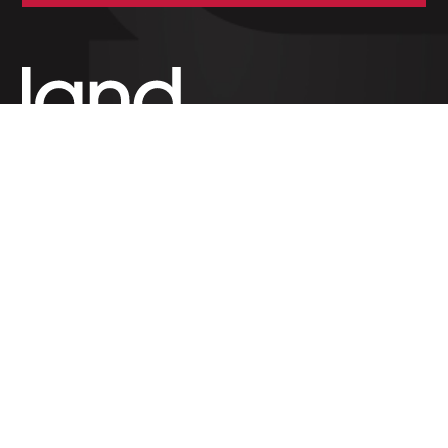
Unabhängige Wochenzeitung für Politik,
Wirtschaft und Kultur des Großherzogtums
Luxemburg. Gegründet 1954.
RUBRIKEN
Politik
Wirtschaft
Feuilleton
Archiv
SERVICES