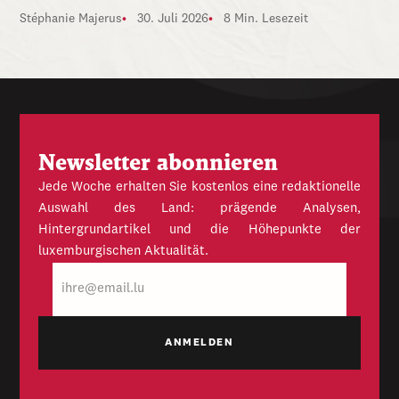
Stéphanie Majerus
30. Juli 2026
8 Min. Lesezeit
Newsletter abonnieren
Jede Woche erhalten Sie kostenlos eine redaktionelle
Auswahl des Land: prägende Analysen,
Hintergrundartikel und die Höhepunkte der
luxemburgischen Aktualität.
E-
Mail