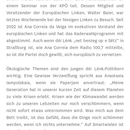
einem Seminar von der KPÖ teil. Dessen Mitglied und
Vorsitzender der Europäischen Linken, Walter Baier, war
letztes Wochenende bei der hiesigen Linken zu Besuch. Seit
2022 ist Ana Correia da Veiga im exekutiven Vorstand der
europäischen Linken und hat das Kaderwahlprogramm mit
abgestimmt. Auch wenn déi Lénk „net benzeg op e Sëtz“ in
Straßburg ist, wie Ana Correia dem Radio 100,7 mitteilte,
so ist die Partei doch gewillt, sich europäisch zu vernetzen.
Ökologische Themen sind den jungen déi Lénk-Politikern
wichtig. Eine Gewisse Verzweiflung spricht aus Anastasia
Iampolskaia, wenn sie Paperjam anvertraut: „Meine
Generation hat in unserer kurzen Zeit auf diesem Planeten
zu viele Krisen erlebt. Krisen wie der Klimawandel werden
sich zu unseren Lebzeiten nur noch verschlimmern, wenn
nicht sofort etwas unternommen wird. Was mich aus dem
Bett treibt, ist das Gefühl, dass die Dinge noch schlimmer
werden, wenn ich nichts unternehme.“ Auf Smartwielen ist