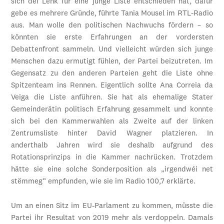
sich déi Lénk für eine junge Liste entschieden hat, dafür
gebe es mehrere Gründe, führte Tania Mousel im RTL-Radio
aus. Man wolle den politischen Nachwuchs fördern – so
könnten sie erste Erfahrungen an der vordersten
Debattenfront sammeln. Und vielleicht würden sich junge
Menschen dazu ermutigt fühlen, der Partei beizutreten. Im
Gegensatz zu den anderen Parteien geht die Liste ohne
Spitzenteam ins Rennen. Eigentlich sollte Ana Correia da
Veiga die Liste anführen. Sie hat als ehemalige Stater
Gemeinderätin politisch Erfahrung gesammelt und konnte
sich bei den Kammerwahlen als Zweite auf der linken
Zentrumsliste hinter David Wagner platzieren. In
anderthalb Jahren wird sie deshalb aufgrund des
Rotationsprinzips in die Kammer nachrücken. Trotzdem
hätte sie eine solche Sonderposition als „irgendwéi net
stëmmeg“ empfunden, wie sie im Radio 100,7 erklärte.
Um an einen Sitz im EU-Parlament zu kommen, müsste die
Partei ihr Resultat von 2019 mehr als verdoppeln. Damals