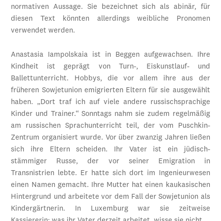
normativen Aussage. Sie bezeichnet sich als abinär, für
diesen Text könnten allerdings weibliche Pronomen
verwendet werden.
Anastasia Iampolskaia ist in Beggen aufgewachsen. Ihre
Kindheit ist geprägt von Turn-, Eiskunstlauf- und
Ballettunterricht. Hobbys, die vor allem ihre aus der
früheren Sowjetunion emigrierten Eltern für sie ausgewählt
haben. „Dort traf ich auf viele andere russischsprachige
Kinder und Trainer.“ Sonntags nahm sie zudem regelmäßig
am russischen Sprachunterricht teil, der vom Puschkin-
Zentrum organisiert wurde. Vor über zwanzig Jahren ließen
sich ihre Eltern scheiden. Ihr Vater ist ein jüdisch-
stämmiger Russe, der vor seiner Emigration in
Transnistrien lebte. Er hatte sich dort im Ingenieurwesen
einen Namen gemacht. Ihre Mutter hat einen kaukasischen
Hintergrund und arbeitete vor dem Fall der Sowjetunion als
Kindergärtnerin. In Luxemburg war sie zeitweise
Kassiererin; was ihr Vater derzeit arbeitet, wisse sie nicht.