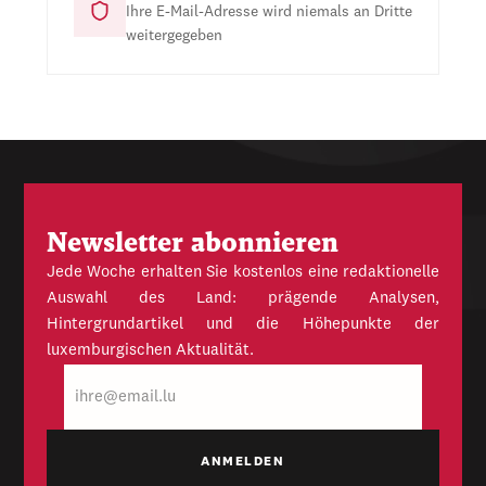
Ihre E-Mail-Adresse wird niemals an Dritte
weitergegeben
Newsletter abonnieren
Jede Woche erhalten Sie kostenlos eine redaktionelle
Auswahl des Land: prägende Analysen,
Hintergrundartikel und die Höhepunkte der
luxemburgischen Aktualität.
E-
Mail