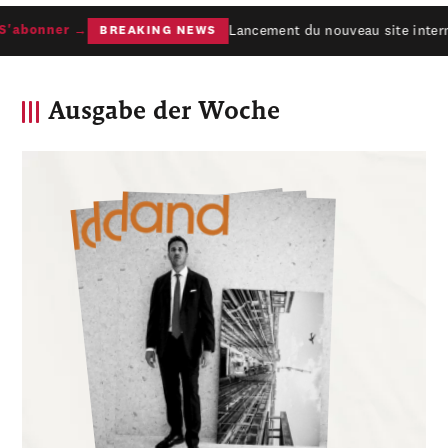
Lancement du nouveau site interne
'abonner →
BREAKING NEWS
Ausgabe der Woche