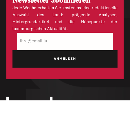
Newsletter abonnieren
Jede Woche erhalten Sie kostenlos eine redaktionelle
Auswahl des Land: prägende Analysen,
Hintergrundartikel und die Höhepunkte der
luxemburgischen Aktualität.
E-
Mail
Unabhängige Wochenzeitung für Politik,
Wirtschaft und Kultur des Großherzogtums