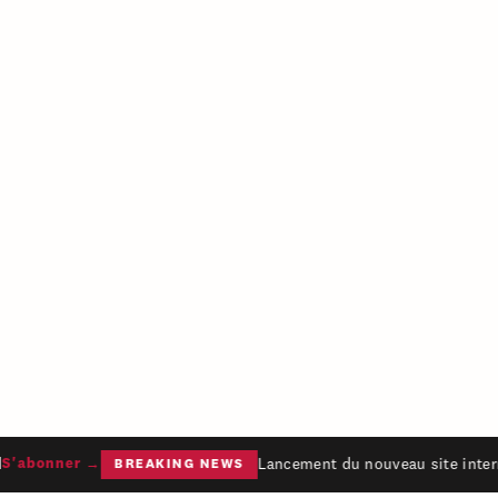
Lancement du nouveau site intern
'abonner →
BREAKING NEWS