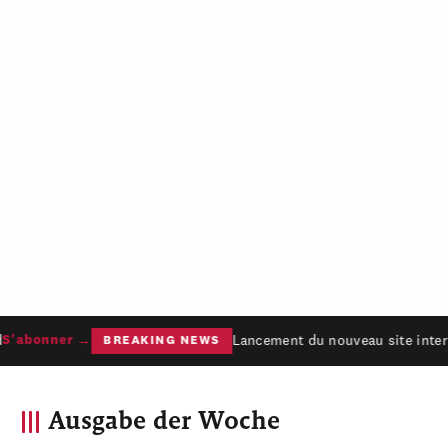
Lancement du nouveau site intern
'abonner →
BREAKING NEWS
Ausgabe der Woche