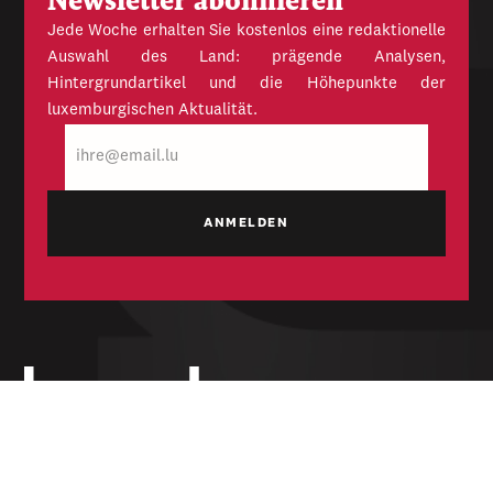
Newsletter abonnieren
Jede Woche erhalten Sie kostenlos eine redaktionelle
Auswahl des Land: prägende Analysen,
Hintergrundartikel und die Höhepunkte der
luxemburgischen Aktualität.
E-
Mail
Unabhängige Wochenzeitung für Politik,
Wirtschaft und Kultur des Großherzogtums