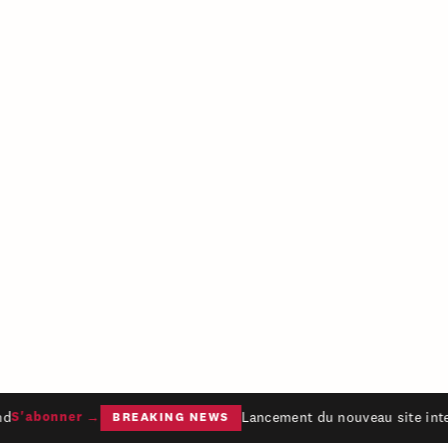
Lancement du nouveau site inter
S'abonner →
BREAKING NEWS