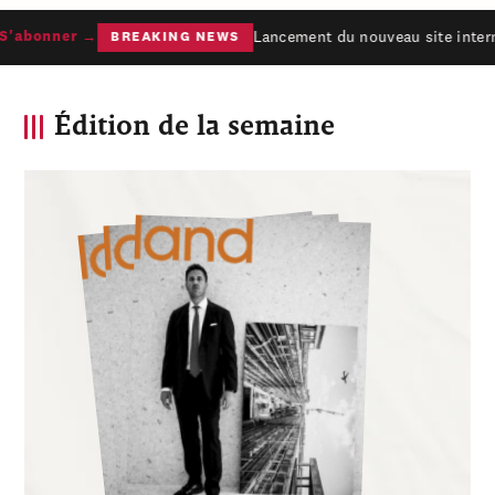
Lancement du nouveau site interne
'abonner →
BREAKING NEWS
Édition de la semaine