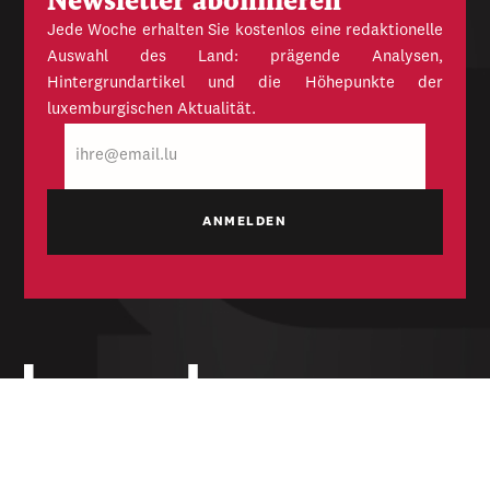
Newsletter abonnieren
Jede Woche erhalten Sie kostenlos eine redaktionelle
Auswahl des Land: prägende Analysen,
Hintergrundartikel und die Höhepunkte der
luxemburgischen Aktualität.
E-
Mail
Unabhängige Wochenzeitung für Politik,
Wirtschaft und Kultur des Großherzogtums