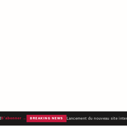
Lancement du nouveau site intern
S'abonner →
BREAKING NEWS