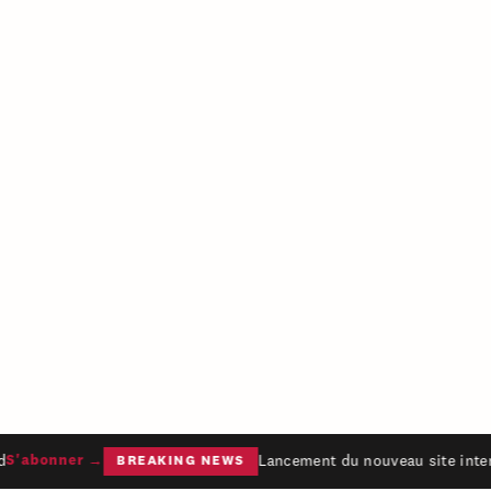
Lancement du nouveau site intern
S'abonner →
BREAKING NEWS