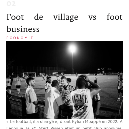
Foot de village vs foot
business
ÉCONOMIE
« Le football, il a changé », disait Kylian Mbappé en 2022. À
l’époque, le FC Atert Bissen était un petit club anonyme,