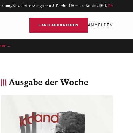
FR
/
DE
erbung
Newsletter
Ausgaben & Bücher
Über uns
Kontakt
ANMELDEN
LAND ABONNIEREN
ner →
Ausgabe der Woche