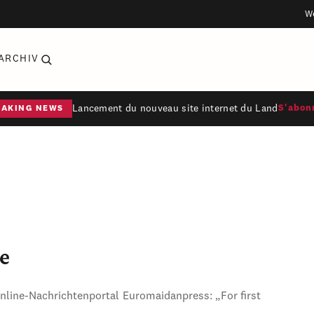
W
ARCHIV
Lancement du nouveau site internet du Land
S'abon
EAKING NEWS
e
Online-Nachrichtenportal Euromaidanpress: „For first