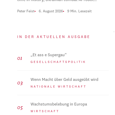
time in history, Ukrainian combat AI-robot…
Peter Feist
6. August 2026
9 Min. Lesezeit
IN DER AKTUELLEN AUSGABE
„Et ass e Supergau“
GESELLSCHAFTSPOLITIK
Wenn Macht über Geld ausgeübt wird
NATIONALE WIRTSCHAFT
Wachstumsbelebung in Europa
WIRTSCHAFT