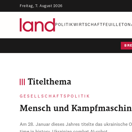
Freitag, 7. August 2026
POLITIK
WIRTSCHAFT
FEUILLETON
BR
Titelthema
GESELLSCHAFTSPOLITIK
Mensch und Kampfmaschin
Am 28. Januar dieses Jahres titelte das ukrainische 