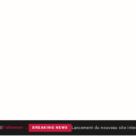
Lancement du nouveau site intern
S'abonner →
BREAKING NEWS